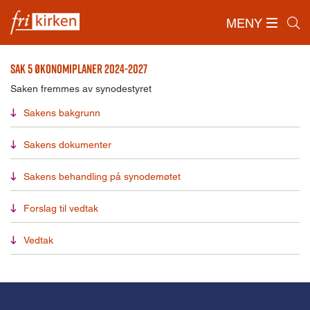
MENY
Forside
/
Synoden
/
Sak 5
Sak 5 Økonomiplaner 2024-2027
Saken fremmes av synodestyret
Sakens bakgrunn
Sakens dokumenter
Sakens behandling på synodemøtet
Forslag til vedtak
Vedtak