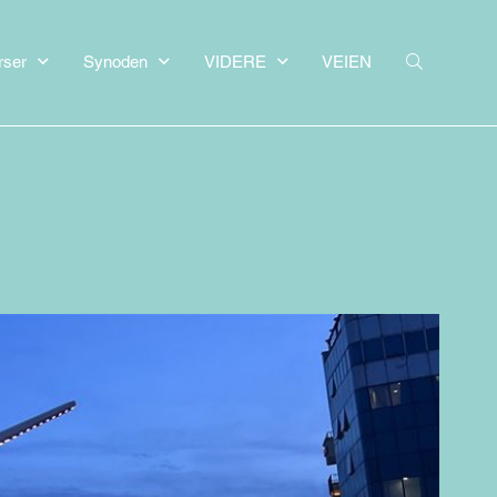
rser
Synoden
VIDERE
VEIEN