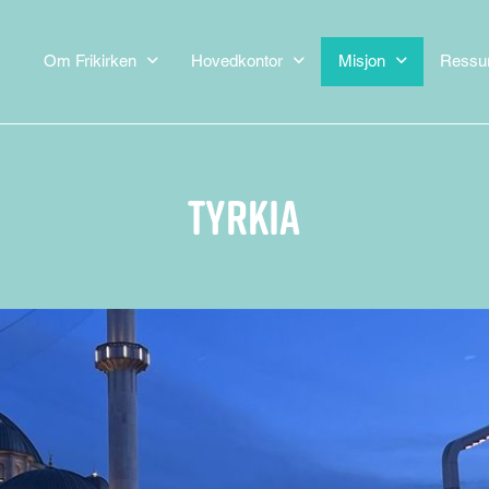
Om Frikirken
Hovedkontor
Misjon
Ressu
Tyrkia