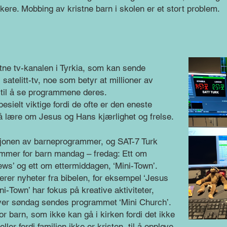
kere. Mobbing av kristne barn i skolen er et stort problem.
tne tv-kanalen i Tyrkia, som kan sende
atelitt-tv, noe som betyr at millioner av
til å se programmene deres.
ielt viktige fordi de ofte er den eneste
 å lære om Jesus og Hans kjærlighet og frelse.
ksjonen av barneprogrammer, og SAT-7 Turk
ammer for barn mandag – fredag: Ett om
ws’ og ett om ettermiddagen, ‘Mini-Town’.
rer nyheter fra bibelen, for eksempel ‘Jesus
ni-Town’ har fokus på kreative aktiviteter,
ver søndag sendes programmet ‘Mini Church’.
or barn, som ikke kan gå i kirken fordi det ikke
ller fordi familien ikke er kristen, til å oppleve