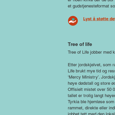
et gudstjenesteformat s
Lyst å støtte d
Tree of life
Tree of Life jobber med k
Etter jordskjelvet, som r
Life brukt mye tid og re
‘Mercy Ministry’. Jordsk
høye dødstall og store ø
Offisielt mistet over 50 
tallet er trolig langt hø
Tyrkia ble hjemløse som 
rammet, direkte eller indir
jobbet tett med den loka