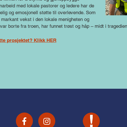
rbeid med lokale pastorer og ledere har de
elig og emosjonell støtte til overlevende. Som
en markant vekst i den lokale menigheten og
 borte fra troen, har funnet trøst og håp – midt i tragedien
ette prosjektet? Klikk HER