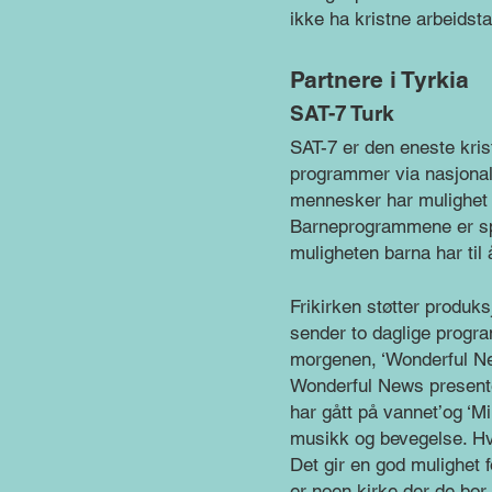
ikke ha kristne arbeidsta
Partnere i Tyrkia
SAT-7 Turk
SAT-7 er den eneste kris
programmer via nasjonal s
mennesker har mulighet 
Barneprogrammene er spes
muligheten barna har til
Frikirken støtter produ
sender to daglige progr
morgenen, ‘Wonderful Ne
Wonderful News presente
har gått på vannet’og ‘Mi
musikk og bevegelse. H
Det gir en god mulighet f
er noen kirke der de bor e