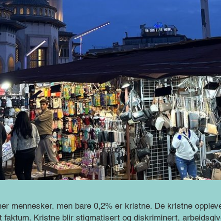
oner mennesker, men bare 0,2% er kristne. De kristne oppleve
t faktum. Kristne blir stigmatisert og diskriminert, arbeidsgiv