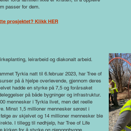
om passer for dem.
ette prosjektet? Klikk HER
irkeplanting, leirarbeid og diakonalt arbeid.
ammet Tyrkia natt til 6.februar 2023, har Tree of
ssurser på å hjelpe overlevende, gjennom deres
jelvet hadde en styrke på 7,5 og forårsaket
deleggelser på både bygninger og infrastruktur.
000 mennesker i Tyrkia livet, men det reelle
yere. Minst 1,5 millioner mennesker sørøst i
følge av skjelvet og 14 millioner mennesker ble
ekte. I tillegg til nødhjelp, har Tree of Life
le kirken for å styrke og gjenoppbygge