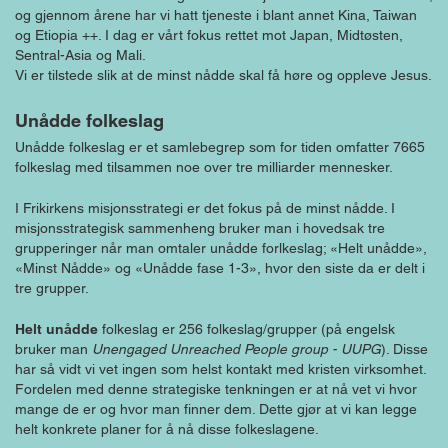
og gjennom årene har vi hatt tjeneste i blant annet Kina, Taiwan
og Etiopia ++. I dag er vårt fokus rettet mot Japan, Midtøsten,
Sentral-Asia og Mali.
Vi er tilstede slik at de minst nådde skal få høre og oppleve Jesus.
Unådde folkeslag
Unådde folkeslag er et samlebegrep som for tiden omfatter 7665
folkeslag med tilsammen noe over tre milliarder mennesker.
I Frikirkens misjonsstrategi er det fokus på de minst nådde. I
misjonsstrategisk sammenheng bruker man i hovedsak tre
grupperinger når man omtaler unådde forlkeslag; «Helt unådde»,
«Minst Nådde» og «Unådde fase 1-3», hvor den siste da er delt i
tre grupper.
Helt unådde
folkeslag er 256 folkeslag/grupper (på engelsk
bruker man
Unengaged Unreached People group - UUPG
). Disse
har så vidt vi vet ingen som helst kontakt med kristen virksomhet.
Fordelen med denne strategiske tenkningen er at nå vet vi hvor
mange de er og hvor man finner dem. Dette gjør at vi kan legge
helt konkrete planer for å nå disse folkeslagene.