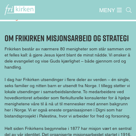
MENY
Forside
/
Misjon
/
Misjon
/
Om Frikirken misjonsarbeid og
strategi
Om Frikirken misjonsarbeid og strategi
Frikirken består av nærmere 80 menigheter som står sammen om
et felles kall: å gjøre Jesus kjent blant de minst nådde. Vi ønsker å
dele evangeliet og vise Guds kjærlighet – både gjennom ord og
handling.
I dag har Frikirken utsendinger i flere deler av verden – én single,
seks familier og nitten barn er utsendt fra Norge. I tillegg støtter vi
lokale utsendinger i samarbeidslandene. To medarbeidere ved
hovedkontoret arbeider som flerkulturelle konsulenter for å hjelpe
menighetene våre til å nå ut til mennesker med annen bakgrunn
her i Norge. Vi er også eneste organisasjonen i Digni som har
bistandsprosjekt i Palestina, hvor vi arbeider for fred og forsoning.
Helt siden Frikirkens begynnelse i 1877 har misjon vært en sentral
del av vår identitet. Det organiserte misjonsarbeidet startet i 1916,