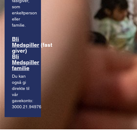
fastgiver,
som
enkeltperson
eller
familie.
Bli
Medspiller
(fast
giver)
Bli
Medspiller
familie
Du kan
også gi
direkte til
vår
gavekonto:
3000.21.94976