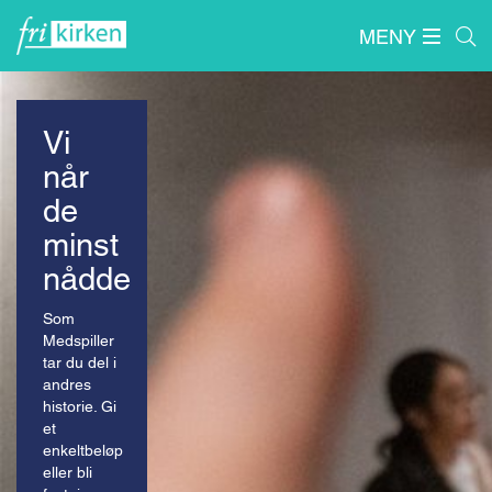
MENY
Forside
/
Misjon
/
Vi
når
de
minst
nådde
Som
Medspiller
tar du del i
andres
historie. Gi
et
enkeltbeløp
eller bli