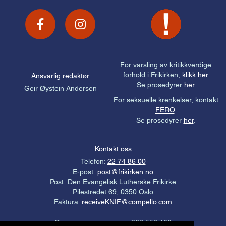
For varsling av kritikkverdige
forhold i Frikirken,
klikk her
Ansvarlig redaktør
Se prosedyrer
her
Geir Øystein Andersen
For seksuelle krenkelser, kontakt
FERO
.
Se prosedyrer
her
.
Kontakt oss
Telefon:
22 74 86 00
E-post:
post@frikirken.no
Post: Den Evangelisk Lutherske Frikirke
Pilestredet 69, 0350 Oslo
Faktura:
receiveKNIF@compello.com
Organisasjonsnummer: 963 558 406