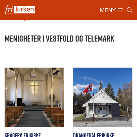
MENY
Forside
/
Om Frikirken
/
Lokalmenigheter
/
Menigheter i
Vestfold og Telemark
Menigheter i Vestfold og Telemark
Kragerø Frikirke
Drangedal Frikirke