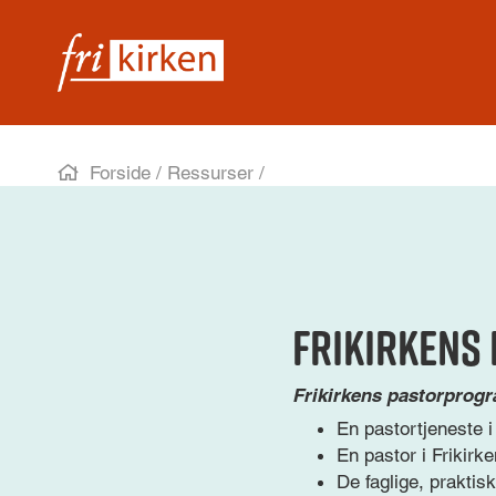
Forside
/
Ressurser
/
Frikirkens
Frikirkens pastorprogra
En pastortjeneste i
En pastor i Frikirk
De faglige, prakti