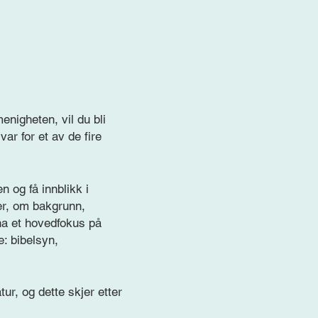
enigheten, vil du bli
ar for et av de fire
n og få innblikk i
 er, om bakgrunn,
 ha et hovedfokus på
e: bibelsyn,
ur, og dette skjer etter