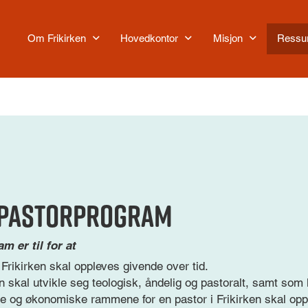
Om Frikirken
Hovedkontor
Misjon
Ressu
 pastorprogram
m er til for at
 Frikirken skal oppleves givende over tid.
en skal utvikle seg teologisk, åndelig og pastoralt, samt som 
ske og økonomiske rammene for en pastor i Frikirken skal op