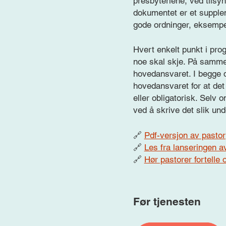
presbyteriene, ved tilsy
dokumentet er et supplem
gode ordninger, eksempel
Hvert enkelt punkt i pr
noe skal skje. På samm
hovedansvaret. I begge di
hovedansvaret for at det 
eller obligatorisk. Selv o
ved å skrive det slik und
🔗
Pdf-versjon av pasto
🔗
Les fra lanseringen 
🔗
Hør pastorer fortelle 
Før tjenesten