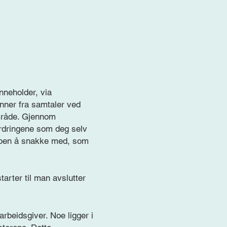
nneholder, via
enner fra samtaler ved
område. Gjennom
rdringene som deg selv
 noen å snakke med, som
tarter til man avslutter
rbeidsgiver. Noe ligger i