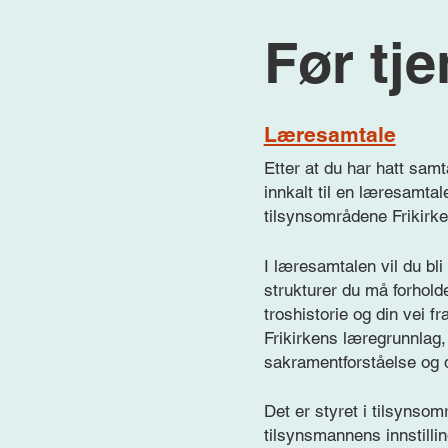
Før tj
Læresamtale
Etter at du har hatt samt
innkalt til en læresamta
tilsynsområdene Frikirken
I læresamtalen vil du bli 
strukturer du må forholde
troshistorie og din vei f
Frikirkens læregrunnlag, 
sakramentforståelse og d
Det er styret i tilsynsom
tilsynsmannens innstillin