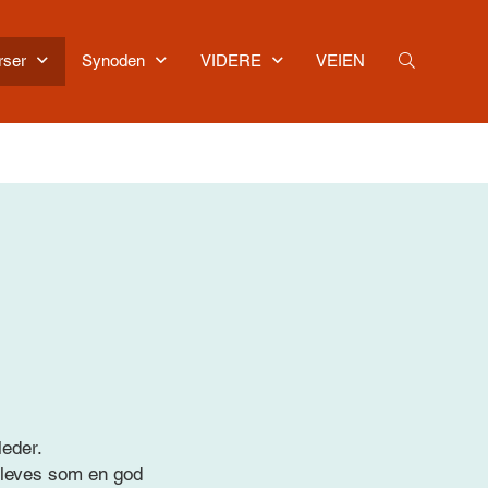
rser
Synoden
VIDERE
VEIEN
leder.
pleves som en god