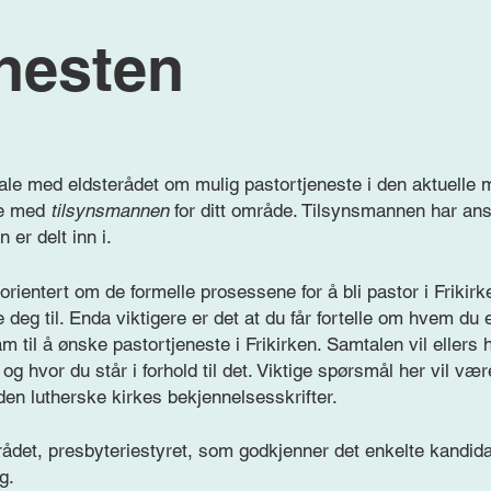
enesten
ale med eldsterådet om mulig pastortjeneste i den aktuelle m
le med
tilsynsmannen
for ditt område. Tilsynsmannen har ansv
 er delt inn i.
orientert om de formelle prosessene for å bli pastor i Frikirke
 deg til. Enda viktigere er det at du får fortelle om hvem du
ram til å ønske pastortjeneste i Frikirken. Samtalen vil ellers
og hvor du står i forhold til det. Viktige spørsmål her vil vær
en lutherske kirkes bekjennelsesskrifter.
rådet, presbyteriestyret, som godkjenner det enkelte kandidat
g.