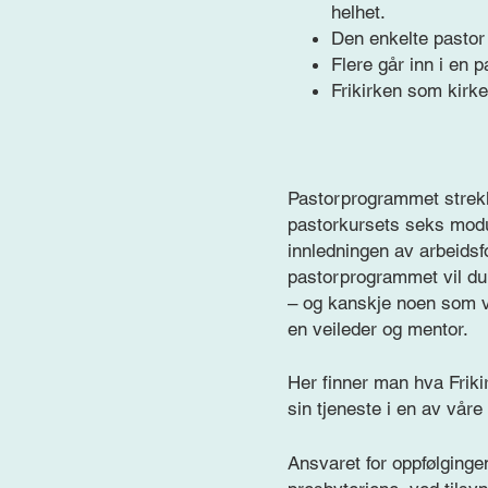
helhet.
Den enkelte pastor
Flere går inn i en p
Frikirken som kirke
Pastorprogrammet strekke
pastorkursets seks modul
innledningen av arbeidsf
pastorprogrammet vil du
– og kanskje noen som v
en veileder og mentor.
Her finner man hva Frikir
sin tjeneste i en av våre
Ansvaret for oppfølgingen