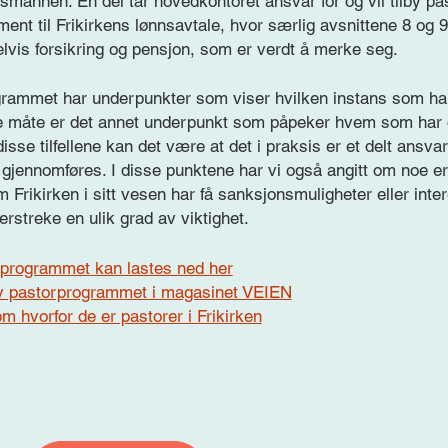
nsmannen. En del tar hovedkontoret ansvar for og vil tilby pa
ent til Frikirkens lønnsavtale, hvor særlig avsnittene 8 og 9
vis forsikring og pensjon, som er verdt å merke seg.
ogrammet har underpunkter som viser hvilken instans som ha
e måte er det annet underpunkt som påpeker hvem som har
sse tilfellene kan det være at det i praksis er et delt ansva
gjennomføres. I disse punktene har vi også angitt om noe er fr
m Frikirken i sitt vesen har få sanksjonsmuligheter eller inter
erstreke en ulik grad av viktighet.
rprogrammet kan lastes ned her
av pastorprogrammet i magasinet VEIEN
om hvorfor de er pastorer i Frikirken