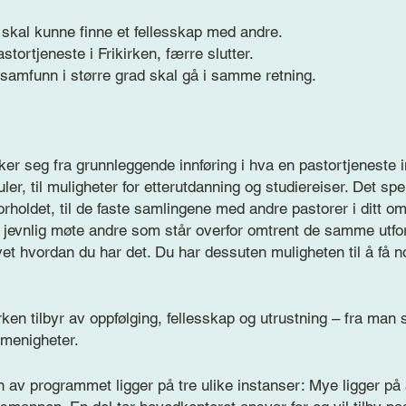
 skal kunne finne et fellesskap med andre.
astortjeneste i Frikirken, færre slutter.
samfunn i større grad skal gå i samme retning.
r seg fra grunnleggende innføring i hva en pastortjeneste i
er, til muligheter for etterutdanning og studiereiser. Det sp
orholdet, til de faste samlingene med andre pastorer i ditt 
 jevnlig møte andre som står overfor omtrent de samme utfo
et hvordan du har det. Du har dessuten muligheten til å få
ken tilbyr av oppfølging, fellesskap og utrustning – fra man s
 menigheter.
 av programmet ligger på tre ulike instanser: Mye ligger på a