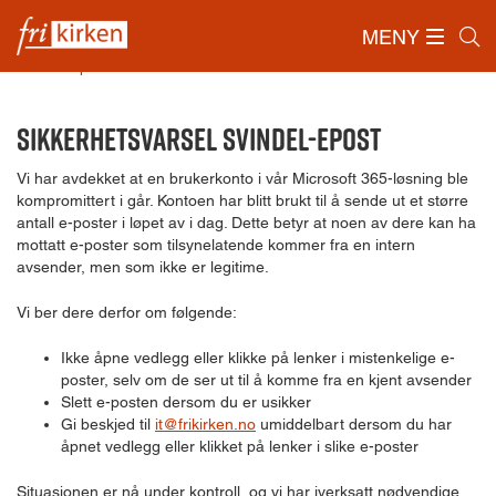
MENY
Forside
/
Ressurser
/
Administrasjon
/
Sikkerhetsvarsel
svindel-epost
Sikkerhetsvarsel svindel-epost
Vi har avdekket at en brukerkonto i vår Microsoft 365-løsning ble
kompromittert i går. Kontoen har blitt brukt til å sende ut et større
antall e-poster i løpet av i dag. Dette betyr at noen av dere kan ha
mottatt e-poster som tilsynelatende kommer fra en intern
avsender, men som ikke er legitime.
Vi ber dere derfor om følgende:
Ikke åpne vedlegg eller klikke på lenker i mistenkelige e-
poster, selv om de ser ut til å komme fra en kjent avsender
Slett e-posten dersom du er usikker
Gi beskjed til
it@frikirken.no
umiddelbart dersom du har
åpnet vedlegg eller klikket på lenker i slike e-poster
Situasjonen er nå under kontroll, og vi har iverksatt nødvendige