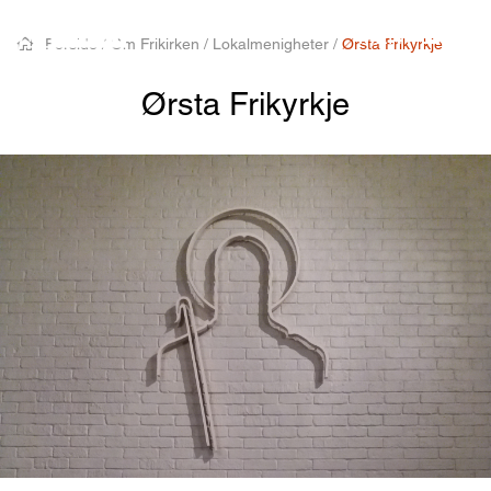
MENY
Forside
/
Om Frikirken
/
Lokalmenigheter
/
Ørsta Frikyrkje
Ørsta Frikyrkje