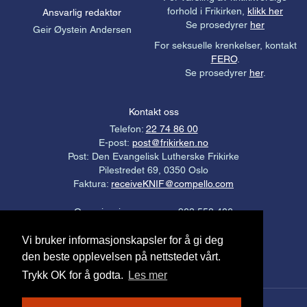
forhold i Frikirken,
klikk her
Ansvarlig redaktør
Se prosedyrer
her
Geir Øystein Andersen
For seksuelle krenkelser, kontakt
FERO
.
Se prosedyrer
her
.
Kontakt oss
Telefon:
22 74 86 00
E-post:
post@frikirken.no
Post: Den Evangelisk Lutherske Frikirke
Pilestredet 69, 0350 Oslo
Faktura:
receiveKNIF@compello.com
Organisasjonsnummer: 963 558 406
Gavekonto: 3000.21.94976
Vi bruker informasjonskapsler for å gi deg
Personvernerklæring
.
den beste opplevelsen på nettstedet vårt.
Trykk OK for å godta.
Les mer