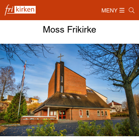
MENY
Forside
/
Om Frikirken
/
Lokalmenigheter
/
Moss Frikirke
Moss Frikirke