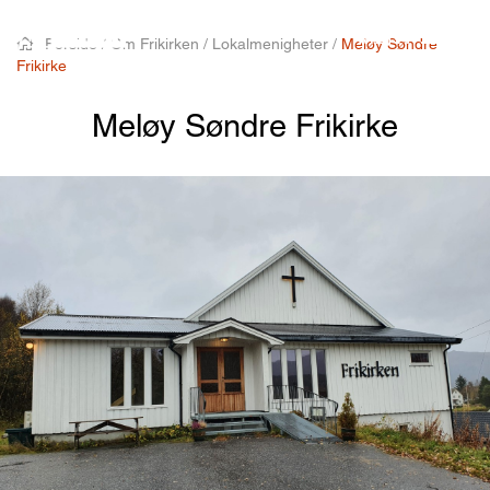
MENY
Forside
/
Om Frikirken
/
Lokalmenigheter
/
Meløy Søndre
Frikirke
Meløy Søndre Frikirke