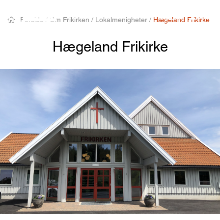
MENY
Forside
/
Om Frikirken
/
Lokalmenigheter
/
Hægeland Frikirke
Hægeland Frikirke