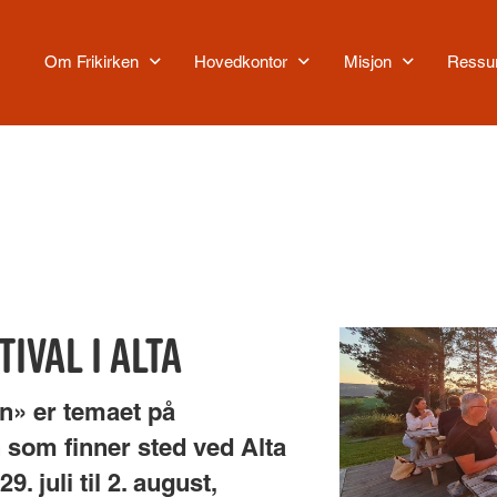
Om Frikirken
Hovedkontor
Misjon
Ressu
val i Alta
» er temaet på
som finner sted ved Alta
9. juli til 2. august,