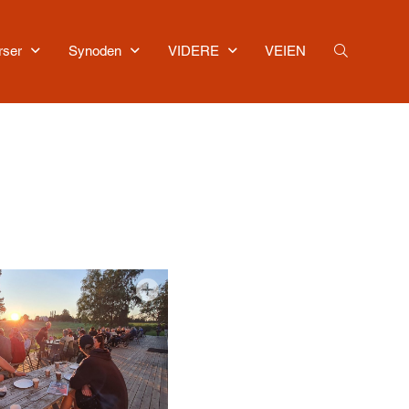
rser
Synoden
VIDERE
VEIEN