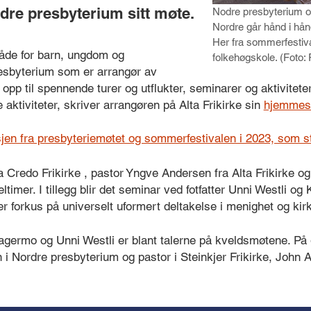
re presbyterium sitt møte.
Nodre presbyterium o
Nordre går hånd i hån
Her fra sommerfestiv
både for barn, ungdom og
folkehøgskole. (Foto: 
resbyterium som er arrangør av
gt opp til spennende turer og utflukter, seminarer og aktiviteter
e aktiviteter, skriver arrangøren på Alta Frikirke sin
hjemmes
jen fra presbyteriemøtet og sommerfestivalen i 2023, som s
a Credo Frikirke , pastor Yngve Andersen fra Alta Frikirke og
ltimer. I tillegg blir det seminar ved fotfatter Unni Westli og 
r forkus på universelt uformert deltakelse i menighet og kir
agermo og Unni Westli er blant talerne på kveldsmøtene. På
 i Nordre presbyterium og pastor i Steinkjer Frikirke, John 