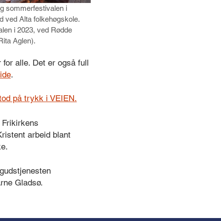
g sommerfestivalen i
d ved Alta folkehøgskole.
alen i 2023, ved Rødde
Rita Aglen).
 for alle. Det er også full
ide
.
tod på trykk i VEIEN.
 Frikirkens
Kristent arbeid blant
ke.
 gudstjenesten
Arne Gladsø.