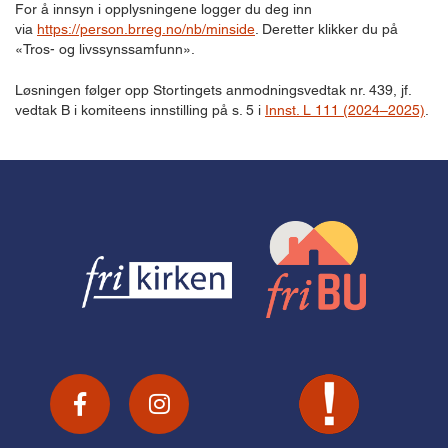
For å innsyn i opplysningene logger du deg inn
via
https://person.brreg.no/nb/minside
. Deretter klikker du på
«Tros- og livssynssamfunn».
Løsningen følger opp Stortingets anmodningsvedtak nr. 439, jf.
vedtak B i komiteens innstilling på s. 5 i
Innst. L 111 (2024–2025)
.