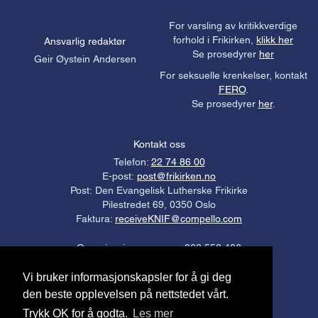
For varsling av kritikkverdige
forhold i Frikirken,
klikk her
Ansvarlig redaktør
Se prosedyrer
her
Geir Øystein Andersen
For seksuelle krenkelser, kontakt
FERO
.
Se prosedyrer
her
.
Kontakt oss
Telefon:
22 74 86 00
E-post:
post@frikirken.no
Post: Den Evangelisk Lutherske Frikirke
Pilestredet 69, 0350 Oslo
Faktura:
receiveKNIF@compello.com
Organisasjonsnummer: 963 558 406
Gavekonto: 3000.21.94976
Vi bruker informasjonskapsler for å gi deg
Personvernerklæring
.
den beste opplevelsen på nettstedet vårt.
Trykk OK for å godta.
Les mer