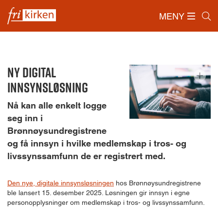
MENY
Forside
/
Ny digital innsynsløsning
Ny digital
innsynsløsning
Nå kan alle enkelt logge
seg inn i
Brønnøysundregistrene
og få innsyn i hvilke medlemskap i tros- og
livssynssamfunn de er registrert med.
Den nye, digitale innsynsløsningen
hos Brønnøysundregistrene
ble lansert 15. desember 2025. Løsningen gir innsyn i egne
personopplysninger om medlemskap i tros- og livssynssamfunn.