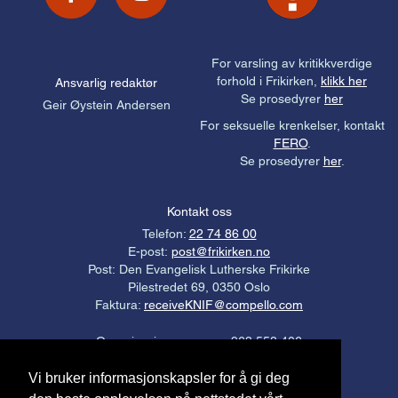
For varsling av kritikkverdige
forhold i Frikirken,
klikk her
Ansvarlig redaktør
Se prosedyrer
her
Geir Øystein Andersen
For seksuelle krenkelser, kontakt
FERO
.
Se prosedyrer
her
.
Kontakt oss
Telefon:
22 74 86 00
E-post:
post@frikirken.no
Post: Den Evangelisk Lutherske Frikirke
Pilestredet 69, 0350 Oslo
Faktura:
receiveKNIF@compello.com
Organisasjonsnummer: 963 558 406
Gavekonto: 3000.21.94976
Vi bruker informasjonskapsler for å gi deg
Personvernerklæring
.