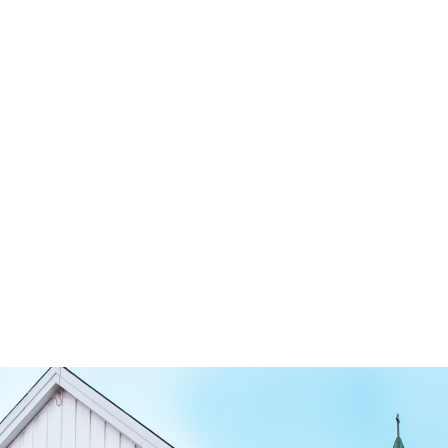
rser
Synoden
VIDERE
VEIEN