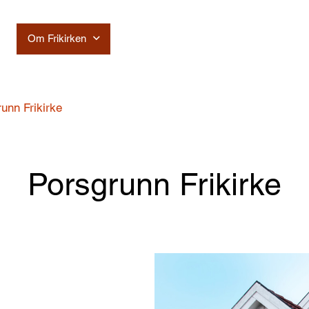
Om Frikirken
Hovedkontor
Misjon
Ressu
unn Frikirke
Porsgrunn Frikirke